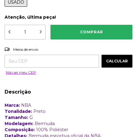
USADO
Atenção, última peça!
ALTERAR CEP
Entregas para o CEP:
Meios de envio
CALCULAR
Não sei meu CEP
Descrição
Marca:
NBA
Tonalidade:
Preto
Tamanho:
G
Modelagem:
Bermuda
Composição:
100% Poliéster
Detalhes:
Bermuda esportiva oficial da NBA,