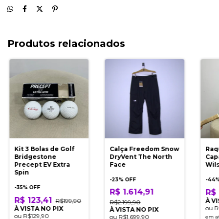
Produtos relacionados
Kit 3 Bolas de Golf
Calça Freedom Snow
Raq
Bridgestone
DryVent The North
Cap
Precept EV Extra
Face
Wil
Spin
-
23
% OFF
-
44
%
-
35
% OFF
R$ 1.614,91
R$ 
R$ 123,41
R$199,90
À V
R$2.199,90
ou
R
À VISTA NO PIX
À VISTA NO PIX
ou
R$129,90
ou
R$1.699,90
em a